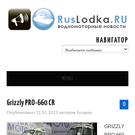
НАВИГАТОР
навигатор
MENU
ГЛАВНАЯ
Grizzly PRO-660 CR
0
СТАТЬИ
Опубликовано
21.01.2013
автором
Боцман
ГИМС, ГОСУДАРСТВО
GRIZZLY
PRO 660