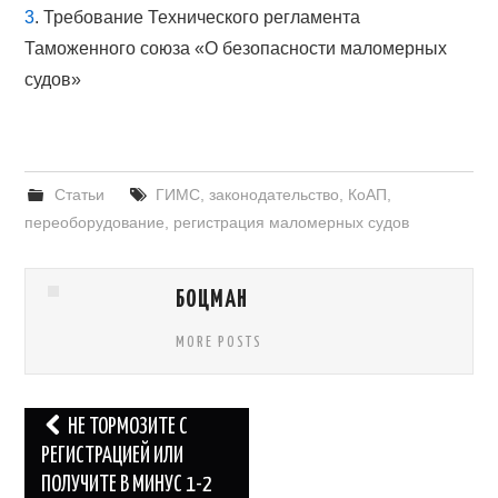
3
.
Требование Технического регламента
Таможенного союза «О безопасности маломерных
судов»
Статьи
ГИМС
,
законодательство
,
КоАП
,
переоборудование
,
регистрация маломерных судов
БОЦМАН
MORE POSTS
Навигация
НЕ ТОРМОЗИТЕ С
по
РЕГИСТРАЦИЕЙ ИЛИ
ПОЛУЧИТЕ В МИНУС 1-2
записям