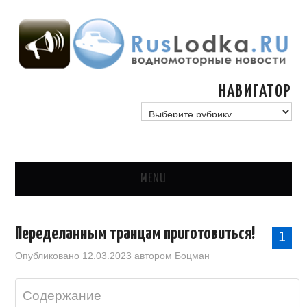
НАВИГАТОР
навигатор
MENU
ГЛАВНАЯ
Переделанным транцам приготовиться!
1
СТАТЬИ
Опубликовано
12.03.2023
автором
Боцман
ГИМС, ГОСУДАРСТВО
Содержание