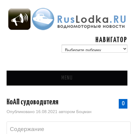
НАВИГАТОР
навигатор
MENU
ГЛАВНАЯ
КоАП судоводителя
0
СТАТЬИ
Опубликовано
16.08.2021
автором
Боцман
ГИМС, ГОСУДАРСТВО
Содержание