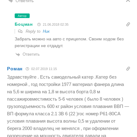
Ответить
Автор
Боцман
21.06.2018 02:35
Reply to
Ник
Забрать можно на авто с прицепом. Своим ходом без
регистрации не отдадут.
Ответить
Роман
02.07.2019 11:15
Здравствуйте . Есть самодельный катер .Катер без
номерной , год постройки 1977 материал фанера длина
на 5,6 м ширина на 1,8 м высота борта 0,8 м
пассажировместимость 5-6 человек ( было 8 человек )
грузоподъемность 600 кг район условия плавания ВВП —
ВП формула класса 2.1 3В 6 (22 )гос номер Р61-80СА
условия плавания высота волны 0,5 м удалении от
берега 2000 владелец не менялся , при оформлении
разрешение на мощность двигателя давали на