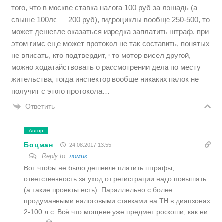
того, что в москве ставка налога 100 руб за лошадь (а
свыше 100лс — 200 руб), гидроциклы вообще 250-500, то
может дешевле оказаться изредка заплатить штраф. при
этом гимс еще может протокол не так составить, понятых
не вписать, кто подтвердит, что мотор висел другой,
можно ходатайствовать о рассмотрении дела по месту
жительства, тогда инспектор вообще никаких палок не
получит с этого протокола…
Ответить
Автор
Боцман
24.08.2017 13:55
Reply to
ломик
Вот чтобы не было дешевле платить штрафы,
ответственность за уход от регистрации надо повышать
(а такие проекты есть). Параллельно с более
продуманными налоговыми ставками на ТН в диапзонах
2-100 л.с. Всё что мощнее уже предмет роскоши, как ни