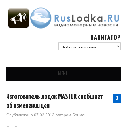
НАВИГАТОР
навигатор
MENU
ГЛАВНАЯ
Изготовитель лодок MASTER сообщает
0
СТАТЬИ
об изменении цен
Опубликовано
07.02.2013
автором
Боцман
ГИМС, ГОСУДАРСТВО