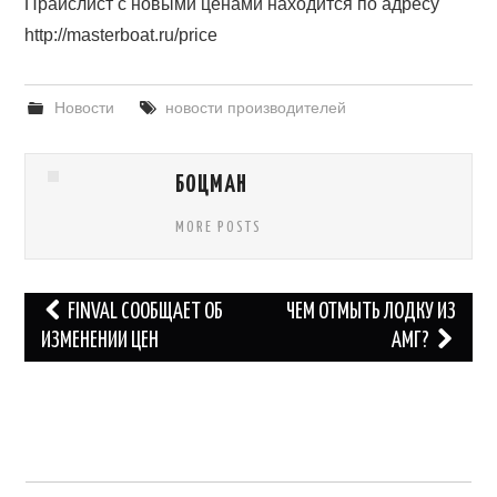
Прайслист с новыми ценами находится по адресу
ВОПРОСЫ
http://masterboat.ru/price
КОНТАКТЫ
Новости
новости производителей
СПРАВОЧНИК
БОЦМАН
MORE POSTS
Навигация
FINVAL СООБЩАЕТ ОБ
ЧЕМ ОТМЫТЬ ЛОДКУ ИЗ
по
ИЗМЕНЕНИИ ЦЕН
АМГ?
записям