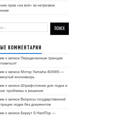
ние прав «на всё» за нетрезвое
ояние
и:
ВЫЕ КОММЕНТАРИИ
им
к записи
Переделанным транцам
отовиться!
им
к записи
Мотор Yamaha 40XWS —
винутый японовихрь
им
к записи
Штрафстоянки для лодок и
ров: проблемы и решения
им
к записи
Вопросы государственной
страции лодки без документов
им
к записи
Беркут S-HardTop —