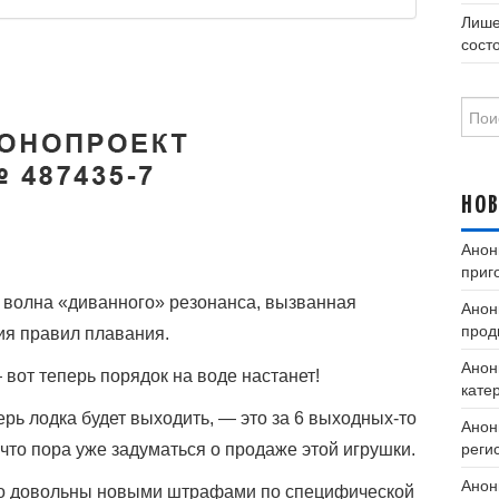
Лише
сост
Найт
НО
Анон
приг
я волна «диванного» резонанса, вызванная
Анон
прод
я правил плавания.
Анон
вот теперь порядок на воде настанет!
кате
ерь лодка будет выходить, — это за 6 выходных-то
Анон
 что пора уже задуматься о продаже этой игрушки.
реги
Анон
то довольны новыми штрафами по специфической