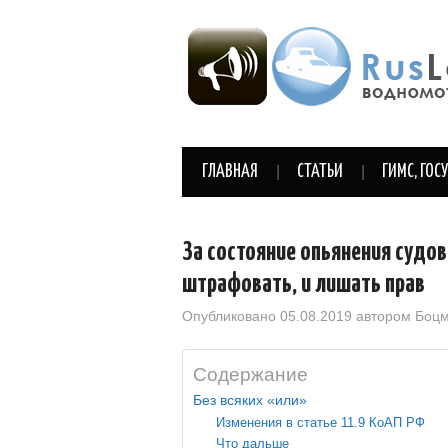
ГЛАВНАЯ
СТАТЬИ
ГИМС, ГОС
За состояние опьянения судо
штрафовать, и лишать прав
Опубликовано
05.08.2019
автором
Боц
Содержание
Без всяких «или»
Изменения в статье 11.9 КоАП РФ
Что дальше