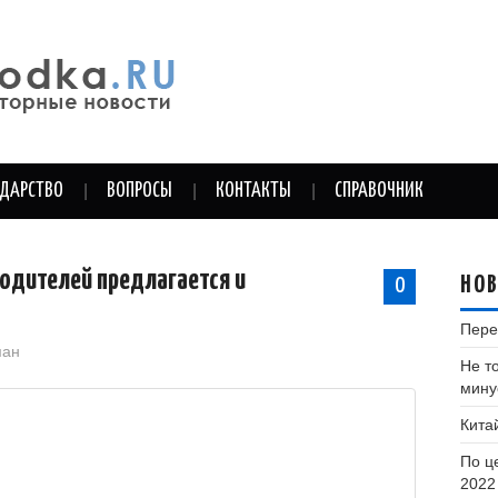
УДАРСТВО
ВОПРОСЫ
КОНТАКТЫ
СПРАВОЧНИК
водителей предлагается и
НО
0
Пере
ман
Не т
минус
Кита
По ц
2022